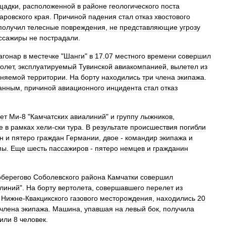
щадки
,
расположенной
в
районе
геологического
поста
аровского
края
.
Причиной
падения
стал
отказ
хвостового
получил
телесные
повреждения
,
не
представляющие
угрозу
ссажиры
не
пострадали
.
агонар
в
местечке
"
Шанги
"
в
17
.
07
местного
времени
совершил
олет
,
эксплуатируемый
Тувинской
авиакомпанией
,
вылетел
из
аняемой
территории
.
На
борту
находились
три
члена
экипажа
.
анным
,
причиной
авиационного
инцидента
стал
отказ
ет
Ми
-
8
"
Камчатских
авиалиний
"
и
группу
лыжников
,
е
в
рамках
хели
-
ски
тура
.
В
результате
происшествия
погибли
н
и
пятеро
граждан
Германии
,
двое
-
командир
экипажа
и
мы
.
Еще
шесть
пассажиров
-
пятеро
немцев
и
гражданин
оберегово
Соболевского
района
Камчатки
совершил
линий
".
На
борту
вертолета
,
совершавшего
перелет
из
Нижне
-
Квакцикского
газового
месторождения
,
находились
20
члена
экипажа
.
Машина
,
упавшая
на
левый
бок
,
получила
или
8
человек
.