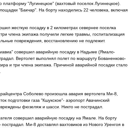
ю
платформу
"
Лугинецкое
" (
вахтовый
поселок
Лугинецкое
).
лощадки
"
Бакчар
".
На
борту
находились
22
человека
,
включая
ершил
жесткую
посадку
в
2
километрах
севернее
поселка
три
члена
экипажа
получили
легкие
травмы
,
госпитализация
ильные
повреждения
,
восстановлению
не
подлежит
.
мавиа
"
совершил
аварийную
посадку
в
Надыме
(
Ямало
-
традал
.
Вертолет
выполнял
полет
по
маршруту
Бованенково
-
жира
и
три
члена
экипажа
.
Причиной
аварийной
посадки
стало
.
райцентра
Соболево
произошла
авария
вертолета
Ми
-
8
,
ток
подготовки
газа
"
Кшукское
"-
аэропорт
Авачинский
овреждены
фюзеляж
и
шасси
.
Никто
не
пострадал
.
гателя
совершил
аварийную
посадку
на
Ямале
.
На
борту
е
пострадал
.
Ми
-
8
доставлял
вахтовиков
из
Нового
Уренгоя
в