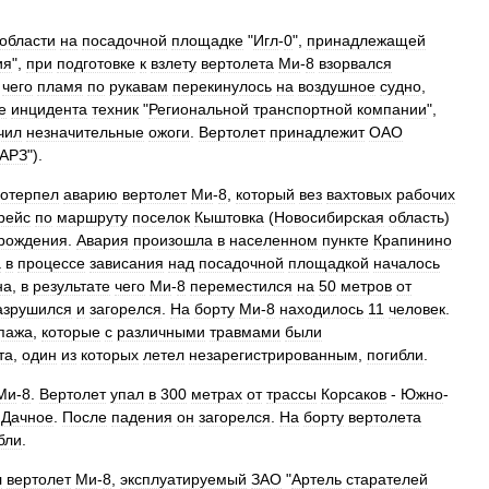
области
на
посадочной
площадке
"
Игл
-
0
",
принадлежащей
ия
",
при
подготовке
к
взлету
вертолета
Ми
-
8
взорвался
чего
пламя
по
рукавам
перекинулось
на
воздушное
судно
,
е
инцидента
техник
"
Региональной
транспортной
компании
",
чил
незначительные
ожоги
.
Вертолет
принадлежит
ОАО
АРЗ
").
отерпел
аварию
вертолет
Ми
-
8
,
который
вез
вахтовых
рабочих
рейс
по
маршруту
поселок
Кыштовка
(
Новосибирская
область
)
рождения
.
Авария
произошла
в
населенном
пункте
Крапинино
а
в
процессе
зависания
над
посадочной
площадкой
началось
на
,
в
результате
чего
Ми
-
8
переместился
на
50
метров
от
азрушился
и
загорелся
.
На
борту
Ми
-
8
находилось
11
человек
.
пажа
,
которые
с
различными
травмами
были
та
,
один
из
которых
летел
незарегистрированным
,
погибли
.
Ми
-
8
.
Вертолет
упал
в
300
метрах
от
трассы
Корсаков
-
Южно
-
Дачное
.
После
падения
он
загорелся
.
На
борту
вертолета
бли
.
л
вертолет
Ми
-
8
,
эксплуатируемый
ЗАО
"
Артель
старателей