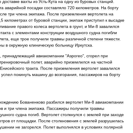
о
доставке
вахты
из
Усть
-
Кута
на
одну
из
буровых
станций
.
та
аварийной
посадки
составляло
720
километров
.
На
борту
исле
три
члена
экипажа
.
После
приземления
вертолета
на
,
5
километрах
от
буровой
станции
,
экипаж
приступил
к
высадке
ливание
правого
колеса
вертолета
в
грунт
,
и
Ми
-
8
завалился
нтакта
с
элементами
конструкции
воздушного
судна
погибли
лета
,
еще
трое
получили
травмы
различной
степени
тяжести
.
ны
в
окружную
клиническую
больницу
Иркутска
.
,
принадлежащий
авиакомпании
"
Аэрогео
",
сгорел
при
тренировочный
полет
,
аварийно
приземлился
на
частной
Енисейского
тракта
.
После
приземления
вертолет
завалился
,
успел
покинуть
машину
до
возгорания
,
пассажиров
на
борту
рождению
Бованенково
разбился
вертолет
Ми
-
8
авиакомпании
ов
и
три
члена
экипажа
.
Пассажиры
получили
травмы
душного
судна
погиб
.
Вертолет
столкнулся
с
землей
при
заходе
етров
от
площадки
.
После
столкновения
с
землей
разрушилась
ушении
не
загорелся
.
Полет
выполнялся
в
условиях
полярной