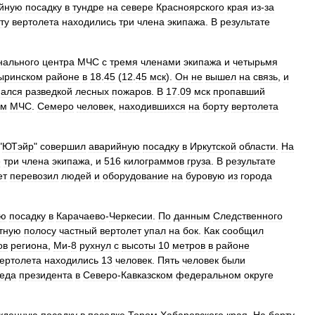
йную
посадку
в
тундре
на
севере
Красноярского
края
из
-
за
ту
вертолета
находились
три
члена
экипажа
.
В
результате
нального
центра
МЧС
с
тремя
членами
экипажа
и
четырьмя
ыринском
районе
в
18
.
45
(
12
.
45
мск
).
Он
не
вышел
на
связь
,
и
мался
разведкой
лесных
пожаров
.
В
17
.
09
мск
пропавший
ом
МЧС
.
Семеро
человек
,
находившихся
на
борту
вертолета
"
ЮТэйр
"
совершил
аварийную
посадку
в
Иркутской
области
.
На
е
три
члена
экипажа
,
и
516
килограммов
груза
.
В
результате
ет
перевозил
людей
и
оборудование
на
буровую
из
города
ую
посадку
в
Карачаево
-
Черкесии
.
По
данным
Следственного
тную
полосу
частный
вертолет
упал
на
бок
.
Как
сообщил
ов
региона
,
Ми
-
8
рухнул
с
высоты
10
метров
в
районе
ертолета
находились
13
человек
.
Пять
человек
были
еда
президента
в
Северо
-
Кавказском
федеральном
округе