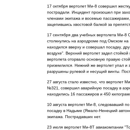
17
октября
вертолет
Ми
-
8
совершил
жестк
пострадали
.
Инцидент
произошел
при
зах
членами
экипажа
и
восемью
пассажирами
зацепившись
хвостовой
балкой
за
препятс
17
сентября
два
учебных
вертолета
Ми
-
8
столкнулись
на
аэродроме
под
Омском
на
находился
вверху
и
совершал
посадку
,
дру
воздухе
".
Верхний
вертолет
задел
стойкой
вертолета
оторвало
основную
правую
стой
приземлился
.
Нижний
же
вертолет
упал
и
разрушены
рулевой
и
несущий
винты
.
Пос
27
августа
стало
известно
,
что
вертолет
М
№
321
,
совершил
аварийную
посадку
в
аэр
находились
16
пассажиров
и
450
килограм
10
августа
вертолет
Ми
-
8
,
следовавший
по
посадку
в
Надыме
(
Ямало
-
Ненецкий
авто
экипажа
.
Пострадавших
нет
.
23
июля
вертолет
Ми
-
8Т
авиакомпании
"
Т