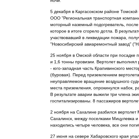
ночи
.
5
декабря
в
Каргасокском
районе
Томской
ООО
"
Региональная
транспортная
компан
моторный
наземный
подогреватель
,
после
которое
в
итоге
сгорело
дотла
.
В
результат
участвовавший
в
ликвидации
пожара
,
полу
"
Новосибирский
авиаремонтный
завод
" ("
Н
25
ноября
в
Омской
области
при
посадке
п
и
1
,
6
тонны
провизии
.
Вертолет
выполнял
-
юго
-
западная
часть
Крапивинского
место
(
буровая
).
Перед
приземлением
вертолет
неуправляемое
вращение
воздушного
суд
места
приземления
,
опрокинулся
набок
,
р
В
результате
аварии
выжили
три
члена
эки
госпитализированы
.
8
пассажиров
вертоле
2
ноября
на
Сахалине
разбился
вертолет
Сахалинск
,
между
поселками
Мицулевка
и
находились
четыре
человека
,
все
они
поги
27
июня
на
севере
Хабаровского
края
упа