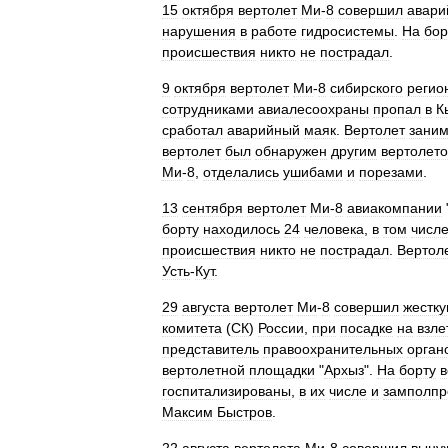
15
октября
вертолет
Ми
-
8
совершил
авари
нарушения
в
работе
гидросистемы
.
На
бор
происшествия
никто
не
пострадал
.
9
октября
вертолет
Ми
-
8
сибирского
регио
сотрудниками
авиалесоохраны
пропал
в
К
сработал
аварийный
маяк
.
Вертолет
зани
вертолет
был
обнаружен
другим
вертолет
Ми
-
8
,
отделались
ушибами
и
порезами
.
13
сентября
вертолет
Ми
-
8
авиакомпании
борту
находилось
24
человека
,
в
том
числ
происшествия
никто
не
пострадал
.
Вертол
Усть
-
Кут
.
29
августа
вертолет
Ми
-
8
совершил
жестк
комитета
(
СК
)
России
,
при
посадке
на
взле
представитель
правоохранительных
орган
вертолетной
площадки
"
Архыз
".
На
борту
в
госпитализированы
,
в
их
числе
и
замполпр
Максим
Быстров
.