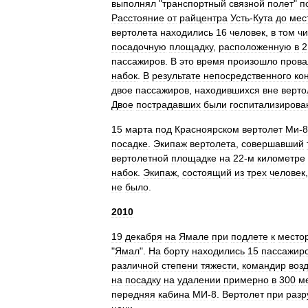
выполнял
"
транспортный
связной
полет
"
п
Расстояние
от
райцентра
Усть
-
Кута
до
мес
вертолета
находились
16
человек
,
в
том
ч
посадочную
площадку
,
расположенную
в
2
пассажиров
.
В
это
время
произошло
прова
набок
.
В
результате
непосредственного
ко
двое
пассажиров
,
находившихся
вне
верто
Двое
пострадавших
были
госпитализирова
15
марта
под
Красноярском
вертолет
Ми
-
8
посадке
.
Экипаж
вертолета
,
совершавший
вертолетной
площадке
на
22
-
м
километре
набок
.
Экипаж
,
состоящий
из
трех
человек
не
было
.
2010
19
декабря
на
Ямале
при
подлете
к
место
"
Ямал
".
На
борту
находились
15
пассажир
различной
степени
тяжести
,
командир
воз
на
посадку
на
удалении
примерно
в
300
м
передняя
кабина
МИ
-
8
.
Вертолет
при
разр