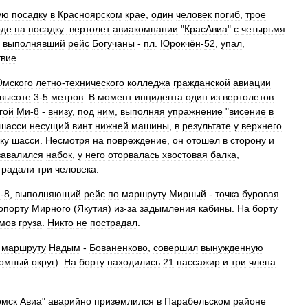
ую
посадку
в
Красноярском
крае
,
один
человек
погиб
,
трое
оде
на
посадку:
вертолет
авиакомпании
"
КрасАвиа
"
с
четырьмя
,
выполнявший
рейс
Богучаны
-
пл
.
Юрокчён
-
52
,
упал
,
твие
.
Омского
летно
-
технического
колледжа
гражданской
авиации
высоте
3
-
5
метров
.
В
момент
инцидента
один
из
вертолетов
гой
Ми
-
8
-
внизу
,
под
ним
,
выполняя
упражнение
"
висение
в
шасси
несущий
винт
нижней
машины
,
в
результате
у
верхнего
ку
шасси
.
Несмотря
на
повреждение
,
он
отошел
в
сторону
и
завалился
набок
,
у
него
оторвалась
хвостовая
балка
,
традали
три
человека
.
и
-
8
,
выполняющий
рейс
по
маршруту
Мирный
-
точка
буровая
опорту
Мирного
(
Якутия
)
из
-
за
задымления
кабины
.
На
борту
мов
груза
.
Никто
не
пострадал
.
маршруту
Надым
-
Бованенково
,
совершил
вынужденную
номный
округ
).
На
борту
находились
21
пассажир
и
три
члена
омск
Авиа
"
аварийно
приземлился
в
Парабельском
районе