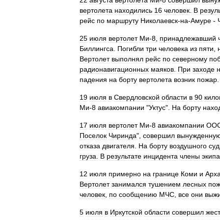
22
августа
вертолета
Ми
-
8
совершил
выну
вертолета
находились
16
человек
.
В
резул
рейс
по
маршруту
Николаевск
-
на
-
Амуре
-
25
июля
вертолет
Ми
-
8
,
принадлежавший
Биллингса
.
Погибли
три
человека
из
пяти
,
Вертолет
выполнял
рейс
по
северному
по
радионавигационных
маяков
.
При
заходе
падения
на
борту
вертолета
возник
пожар
.
19
июля
в
Свердловской
области
в
90
кило
Ми
-
8
авиакомпании
"
Уктус
".
На
борту
нахо
17
июля
вертолет
Ми
-
8
авиакомпании
ОО
Поселок
Чиринда
",
совершил
вынужденну
отказа
двигателя
.
На
борту
воздушного
суд
груза
.
В
результате
инцидента
члены
экип
12
июля
примерно
на
границе
Коми
и
Арха
Вертолет
занимался
тушением
лесных
пож
человек
,
по
сообщению
МЧС
,
все
они
выж
5
июля
в
Иркутской
области
совершил
жес