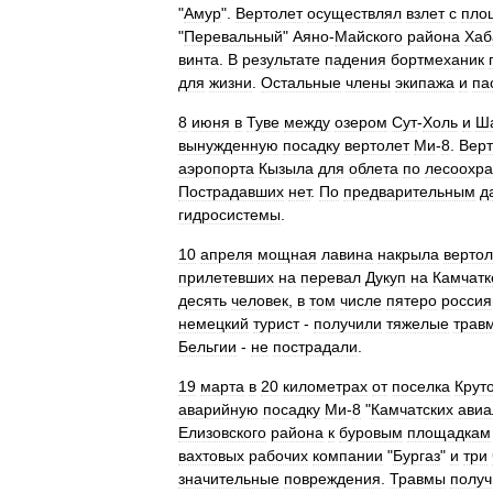
"
Амур
".
Вертолет
осуществлял
взлет
с
пло
"
Перевальный
"
Аяно
-
Майского
района
Хаб
винта
.
В
результате
падения
бортмеханик
для
жизни
.
Остальные
члены
экипажа
и
па
8
июня
в
Туве
между
озером
Сут
-
Холь
и
Ш
вынужденную
посадку
вертолет
Ми
-
8
.
Верт
аэропорта
Кызыла
для
облета
по
лесоохр
Пострадавших
нет
.
По
предварительным
д
гидросистемы
.
10
апреля
мощная
лавина
накрыла
вертол
прилетевших
на
перевал
Дукуп
на
Камчатк
десять
человек
,
в
том
числе
пятеро
россия
немецкий
турист
-
получили
тяжелые
трав
Бельгии
-
не
пострадали
.
19
марта
в
20
километрах
от
поселка
Крут
аварийную
посадку
Ми
-
8
"
Камчатских
авиа
Елизовского
района
к
буровым
площадкам
вахтовых
рабочих
компании
"
Бургаз
"
и
три
значительные
повреждения
.
Травмы
получ