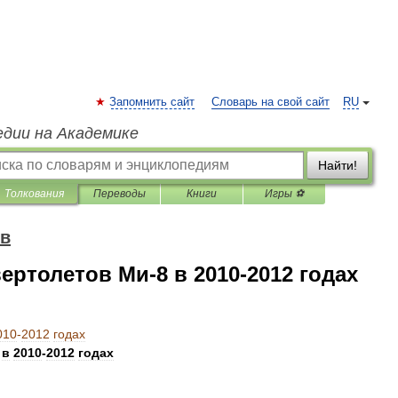
Запомнить сайт
Словарь на свой сайт
RU
едии на Академике
Найти!
Толкования
Переводы
Книги
Игры ⚽
ов
ртолетов Ми-8 в 2010-2012 годах
010
-
2012
годах
в
2010
-
2012
годах