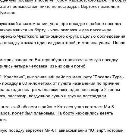
жденную
посадку
в
поселке
Тором
Хабаровского
края
.
На
борту
ьтате
происшествия
никто
не
пострадал
.
Вертолет
выполнял
Чумикан
.
чукотской
авиакомпании
,
упал
при
посадке
в
районе
поселка
находившихся
на
борту
, -
член
экипажа
и
два
пассажира
.
бережью
Чукотского
автономного
округа
с
целью
обследования
на
посадку
отказал
один
из
двигателей
,
и
машина
упала
.
После
метрах
западнее
Екатеринбурга
произвел
жесткую
посадку
дились
четыре
человека
,
из
них
один
погиб
.
О
"
КрасАвиа
",
выполнявший
рейс
по
маршруту
"
Поселок
Тура
-
ю
посадку
в
80
километрах
от
пункта
назначения
по
причине
на
находилось
три
члена
экипажа
,
один
пассажир
и
2
тонны
ажа
,
пассажир
,
воздушное
судно
и
груз
не
пострадали
.
нгельской
области
в
районе
Котласа
упал
вертолет
Ми
-
8
.
аров
,
полет
был
плановым
.
На
борту
находились
девять
или
.
ткую
посадку
вертолет
Ми
-
8Т
авиакомпании
"
ЮТэйр
",
который