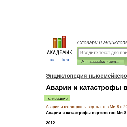
Словари и энциклоп
academic.ru
Энциклопедия ньюсмейкеров
Энциклопедия ньюсмейкер
Аварии и катастрофы ве
Толкование
Аварии
и
катастрофы
вертолетов
Ми
-
8
в
2
Аварии
и
катастрофы
вертолетов
Ми
-
8
2012