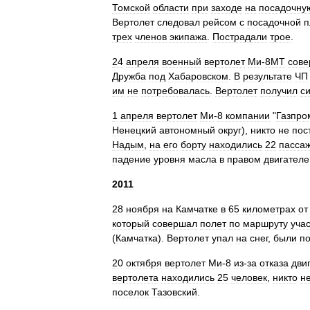
Томской
области
при
заходе
на
посадочну
Вертолет
следовал
рейсом
с
посадочной
п
трех
членов
экипажа
.
Пострадали
трое
.
24
апреля
военный
вертолет
Ми
-
8МТ
сов
Дружба
под
Хабаровском
.
В
результате
ЧП
им
не
потребовалась
.
Вертолет
получил
с
1
апреля
вертолет
Ми
-
8
компании
"
Газпро
Ненецкий
автономный
округ
),
никто
не
пос
Надым
,
на
его
борту
находились
22
пасса
падение
уровня
масла
в
правом
двигателе
2011
28
ноября
на
Камчатке
в
65
километрах
от
который
совершал
полет
по
маршруту
учас
(
Камчатка
).
Вертолет
упал
на
снег
,
были
п
20
октября
вертолет
Ми
-
8
из
-
за
отказа
дви
вертолета
находились
25
человек
,
никто
н
поселок
Тазовский
.